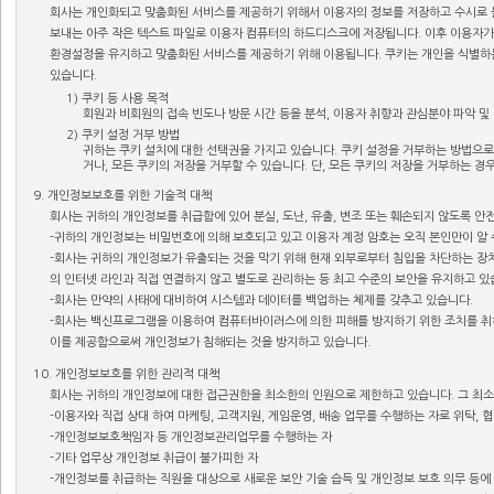
회사는 개인화되고 맞춤화된 서비스를 제공하기 위해서 이용자의 정보를 저장하고 수시로 불
보내는 아주 작은 텍스트 파일로 이용자 컴퓨터의 하드디스크에 저장됩니다. 이후 이용자가
환경설정을 유지하고 맞춤화된 서비스를 제공하기 위해 이용됩니다. 쿠키는 개인을 식별하
있습니다.
1) 쿠키 등 사용 목적
회원과 비회원의 접속 빈도나 방문 시간 등을 분석, 이용자 취향과 관심분야 파악 및 
2) 쿠키 설정 거부 방법
귀하는 쿠키 설치에 대한 선택권을 가지고 있습니다. 쿠키 설정을 거부하는 방법으
거나, 모든 쿠키의 저장을 거부할 수 있습니다. 단, 모든 쿠키의 저장을 거부하는 경
9. 개인정보보호를 위한 기술적 대책
회사는 귀하의 개인정보를 취급함에 있어 분실, 도난, 유출, 변조 또는 훼손되지 않도록 안
-귀하의 개인정보는 비밀번호에 의해 보호되고 있고 이용자 계정 암호는 오직 본인만이 알 
-회사는 귀하의 개인정보가 유출되는 것을 막기 위해 현재 외부로부터 침입을 차단하는 장치
의 인터넷 라인과 직접 연결하지 않고 별도로 관리하는 등 최고 수준의 보안을 유지하고 있
-회사는 만약의 사태에 대비하여 시스템과 데이터를 백업하는 체제를 갖추고 있습니다.
-회사는 백신프로그램을 이용하여 컴퓨터바이러스에 의한 피해를 방지하기 위한 조치를 취
이를 제공함으로써 개인정보가 침해되는 것을 방지하고 있습니다.
10. 개인정보보호를 위한 관리적 대책
회사는 귀하의 개인정보에 대한 접근권한을 최소한의 인원으로 제한하고 있습니다. 그 최소
-이용자와 직접 상대 하여 마케팅, 고객지원, 게임운영, 배송 업무를 수행하는 자로 위탁, 협
-개인정보보호책임자 등 개인정보관리업무를 수행하는 자
-기타 업무상 개인정보 취급이 불가피한 자
-개인정보를 취급하는 직원을 대상으로 새로운 보안 기술 습득 및 개인정보 보호 의무 등에