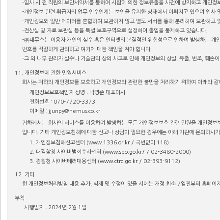
-입사 시 전 직원의 보안서약서를 통하여 사람에 의한 정보유출을 사전에 방지하고 개인정
-개인정보 관련 취급자의 업무 인수인계는 보안을 유지한 상태에서 이뤄지고 있으며 입사 및
-개인정보와 일반 데이터를 혼합하여 보관하지 않고 별도 서버를 통해 분리하여 보관하고 
-전산실 및 자료 보관실 등을 특별 보호구역으로 설정하여 출입을 통제하고 있습니다.
-㈜네무스는 이용자 개인의 실수 혹은 인터넷의 본질적인 위험성으로 인하여 발생하는 개인
번호를 적절하게 관리하고 여기에 대한 책임을 져야 합니다.
-그 외 내부 관리자 실수나 기술관리 상의 사고로 인해 개인정보의 상실, 유출, 변조, 훼손
11. 개인정보에 관한 민원서비스
회사는 귀하의 개인정보를 보호하고 개인정보와 관련한 불만을 처리하기 위하여 아래와 같
개인정보보호책임자 성명 : 박영준 대표이사
전화번호 : 070-7720-3373
이메일 : jjunpy@nemus.co.kr
귀하께서는 회사의 서비스를 이용하며 발생하는 모든 개인정보보호 관련 민원을 개인정보보
입니다. 기타 개인정보침해에 대한 신고나 상담이 필요한 경우에는 아래 기관에 문의하시기
1. 개인정보침해신고센터 (
www.1336.or.kr
/ 국번없이 118)
2. 대검찰청 사이버범죄수사센터 (
www.spo.go.kr/
/ 02-3480-2000)
3. 경찰청 사이버테러대응센터 (
www.ctrc.go.kr
/ 02-393-9112)
12. 기타
현 개인정보처리방침 내용 추가, 삭제 및 수정이 있을 시에는 개정 최소 7일전부터 홈페이지
부칙
-시행일자 : 2024년 2월 1일