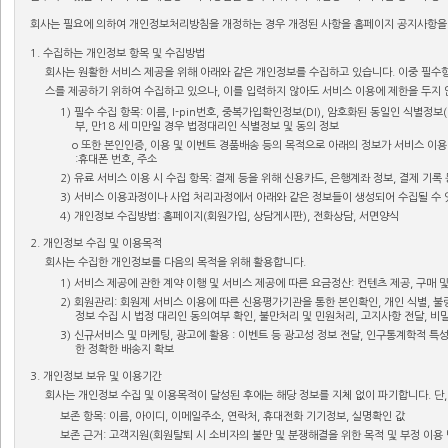
회사는 필요에 의하여 개인정보처리방침을 개정하는 경우 개정된 사항을 홈페이지 공지사항을 
1. 수집하는 개인정보 항목 및 수집방법
회사는 원활한 서비스 제공을 위해 아래와 같은 개인정보를 수집하고 있습니다. 이중 필수
스를 제공하기 위하여 수집하고 있으나, 이를 입력하지 않아도 서비스 이용에 제한을 두지 
1) 필수 수집 항목: 이름, I-pin번호, 중복가입확인정보(DI), 암호화된 동일인 식별정
부, 만18 세 미만일 경우 법정대리인 식별정보 및 동의 정보
o 또한 본인인증, 이용 및 이벤트 경품배송 등의 목적으로 아래의 정보가 서비스 이용 
:휴대폰 번호, 주소
2) 유료 서비스 이용 시 수집 항목: 결제 등을 위해 신용카드, 은행계좌 정보, 결제 기록
3) 서비스 이용과정이나 사업 처리과정에서 아래와 같은 정보들이 생성되어 수집될 수 있습
4) 개인정보 수집방법: 홈페이지(회원가입, 상담게시판), 전화상담, 서면양식
2. 개인정보 수집 및 이용목적
회사는 수집한 개인정보를 다음의 목적을 위해 활용합니다.
1) 서비스 제공에 관한 계약 이행 및 서비스 제공에 따른 요금정산: 컨텐츠 제공, 구매 
2) 회원관리: 회원제 서비스 이용에 따른 신용평가기관을 통한 본인확인, 개인 식별, 불량
정보 수집 시 법정 대리인 동의여부 확인, 불만처리 및 민원처리, 고지사항 전달, 
3) 신규서비스 및 마케팅, 광고에 활용 : 이벤트 등 광고성 정보 전달, 인구통계학적 특
한 정확한 배송지 확보
3. 개인정보 보유 및 이용기간
회사는 개인정보 수집 및 이용목적이 달성된 후에는 해당 정보를 지체 없이 파기합니다. 단
보존 항목: 이름, 아이디, 이메일주소, 연락처, 휴대전화 기기정보, 실명확인 값
보존 근거: 고객지원(회원탈퇴 시 소비자의 불만 및 분쟁해결을 위한 목적 및 부정 이용 