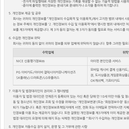
-전자적 파일형태로 저장한 개인정보는 기록을 재생할 수 없는 기술적 방법을 사용
-종이에 출력한 개인정보는 분쇄기로 분쇄하거나 소각을 통하여 파기합니다.
5. 개인정보 제공 및 공유
회사는 귀하의 개인정보를 「개인정보의 수집목적 및 이용목적」에서 고지한 범위 내에서 사용
는 정보 주체의 개인정보를 '2. 개인정보의 수집 및 이용목적'에서 명시한 범위 내에서만 
보를 제3자에게 제공합니다. 제 3자 동의 절차는 제 3자가 동의를 필요로 하는 서비스를 
6. 수집한 개인정보 위탁
회사는 귀하의 동의 없이 귀하의 정보를 외부 업체에 위탁하지 않습니다. 향후 그러한 필요
수탁업체
위탁
NICE 신용평가정보㈜
아이핀 본인인증 서비스
모바일 캐시비 결제 신용카드
PG 이비카드/마이비 갤럭시아커뮤니케이션즈
권, 도서상품권,게임문화상품
SK플래닛/스마트콘/LG유플러스
OK캐쉬백, 기프티카드
7. 이용자 및 법정대리인의 권리와 그 행사방법
이용자 및 법정 대리인은 언제든지 등록되어 있는 자신 혹은 당해 만 18세 미만 아동 및 
동 및 청소년의 개인정보 조회 및 수정을 위해서는 '개인정보변경'(또는 '회원정보수정' 등)
퇴가 가능합니다. 혹은 개인정보보호책임자에게 서면, 전화 또는 이메일로 연락하시면 지체
인정보를 이용 또는 제공하지 않습니다. 또한 잘못된 개인정보를 제3자에게 이미 제공한 경
법정 대리인의 요청에 의해 해지 또는 삭제한 개인정보를 "'회사'가 수집하는 개인정보 보유
8. 개인정보 자동수집 장치 설치, 운영 및 그 거부에 관한 사항