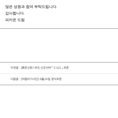
많은 성원과 참여 부탁드립니다.
감사합니다.
피카온 드림
이전글 : [붉은신화:나타] 신규서버 『 S182 』 오픈
다음글 : [바람의기사단] 6월24일 정식오픈