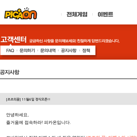
[조조의꿈] 11월6일 정식오픈!!
안녕하세요,
즐거움에 접속하라! 피카온입니다.